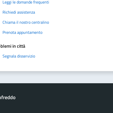
Leggi le domande frequenti
Richiedi assistenza
Chiama il nostro centralino
Prenota appuntamento
blemi in città
Segnala disservizio
ofreddo