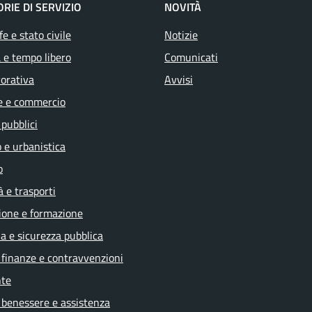
RIE DI SERVIZIO
NOVITÀ
e e stato civile
Notizie
 e tempo libero
Comunicati
vorativa
Avvisi
e e commercio
 pubblici
 e urbanistica
o
à e trasporti
ione e formazione
ia e sicurezza pubblica
, finanze e contravvenzioni
te
 benessere e assistenza