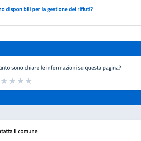
o disponibili per la gestione dei rifiuti?
nto sono chiare le informazioni su questa pagina?
a da 1 a 5 stelle la pagina
uta 1 stelle su 5
Valuta 2 stelle su 5
Valuta 3 stelle su 5
Valuta 4 stelle su 5
Valuta 5 stelle su 5
tatta il comune