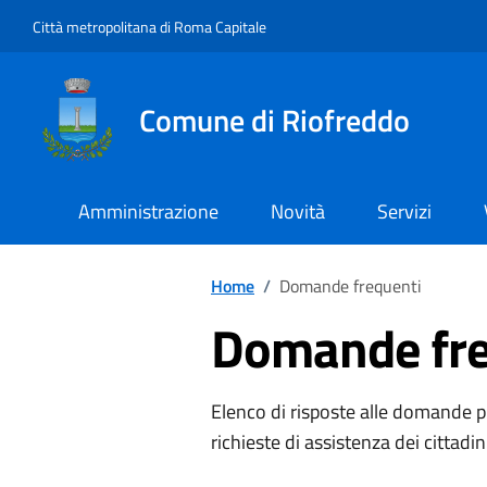
Vai ai contenuti
Vai al footer
Città metropolitana di Roma Capitale
Comune di Riofreddo
Amministrazione
Novità
Servizi
Home
/
Domande frequenti
Domande fre
Elenco di risposte alle domande pi
richieste di assistenza dei cittadin