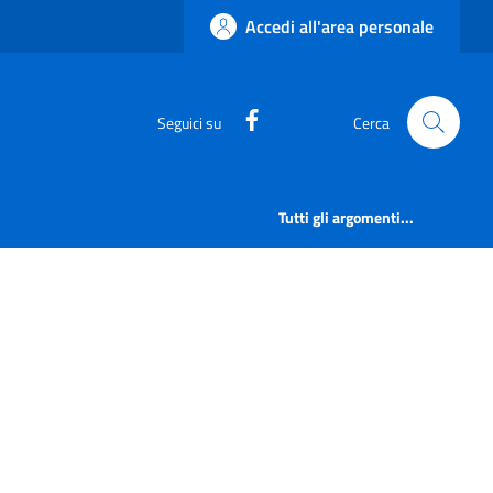
Accedi all'area personale
https://www.facebook.com/
Seguici su
Cerca
Tutti gli argomenti...