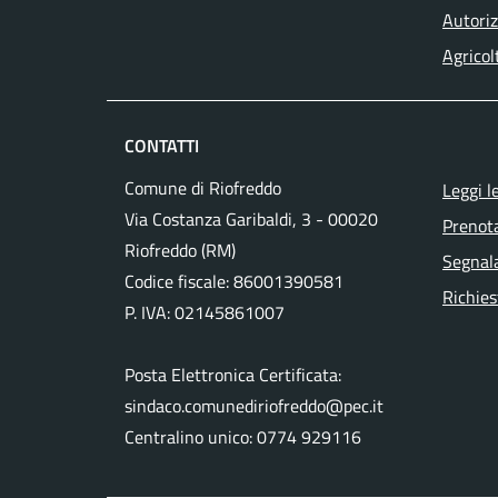
Autoriz
Agricol
CONTATTI
Comune di Riofreddo
Leggi l
Via Costanza Garibaldi, 3 - 00020
Prenot
Riofreddo (RM)
Segnala
Codice fiscale: 86001390581
Richies
P. IVA: 02145861007
Posta Elettronica Certificata:
sindaco.comunediriofreddo@pec.it
Centralino unico: 0774 929116