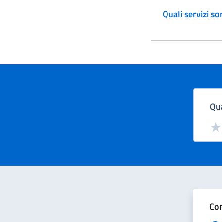
Quali servizi son
Qua
Valut
Val
Con