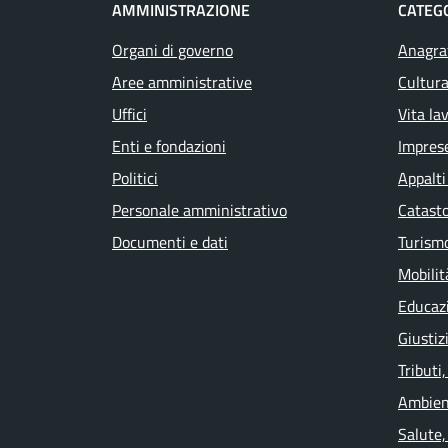
AMMINISTRAZIONE
CATEGO
Organi di governo
Anagraf
Aree amministrative
Cultura
Uffici
Vita la
Enti e fondazioni
Impres
Politici
Appalti
Personale amministrativo
Catasto
Documenti e dati
Turism
Mobilit
Educaz
Giustiz
Tributi
Ambien
Salute,