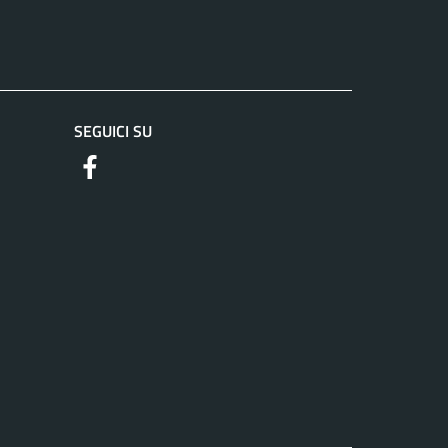
SEGUICI SU
https://www.facebook.com/comunediriofreddo/?loc