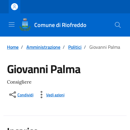
Vai ai contenuti
Vai al footer
Comune di Riofreddo
Home
/
Amministrazione
/
Politici
/
Giovanni Palma
Giovanni Palma
Consigliere
Condividi
Vedi azioni