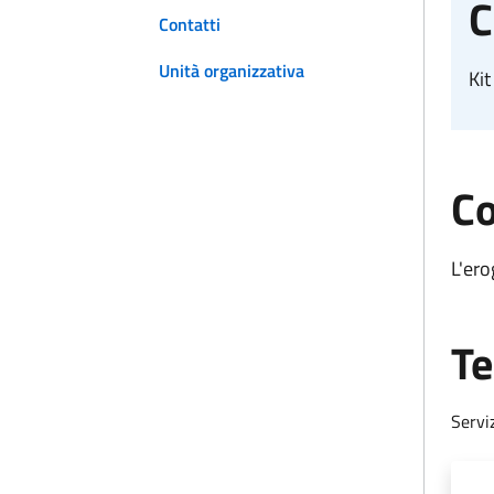
C
Contatti
Unità organizzativa
Kit
Co
L'ero
Te
Servi