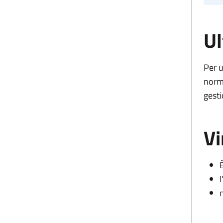
Ul
Per u
norma
gesti
Vi
È
n