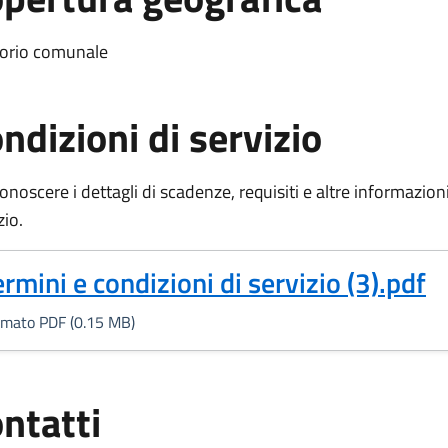
torio comunale
ndizioni di servizio
onoscere i dettagli di scadenze, requisiti e altre informazioni 
zio.
Formato PDF, 0.15 MB)
ermini e condizioni di servizio (3).pdf
rmato PDF (0.15 MB)
ntatti