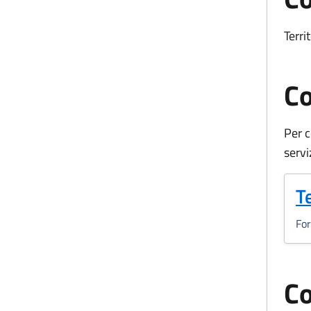
Terri
Co
Per c
servi
(
T
Fo
Co