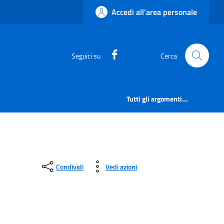
Accedi all'area personale
https://www.facebook.com/
Seguici su
Cerca
Tutti gli argomenti...
Condividi
Vedi azioni