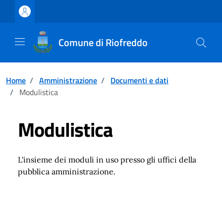
Vai ai contenuti
Vai al footer
Comune di Riofreddo
Home
/
Amministrazione
/
Documenti e dati
/
Modulistica
Modulistica
L'insieme dei moduli in uso presso gli uffici della
pubblica amministrazione.