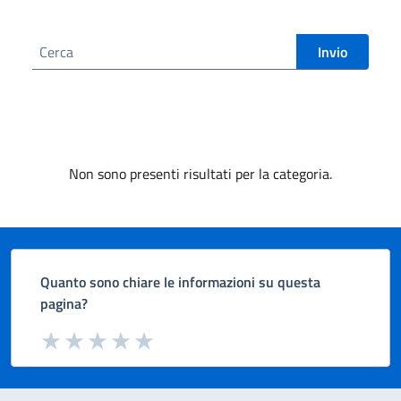
Cerca nel sito
Invio
Non sono presenti risultati per la categoria.
Quanto sono chiare le informazioni su questa
pagina?
Valuta da 1 a 5 stelle la pagina
Valuta 1 stelle su 5
Valuta 2 stelle su 5
Valuta 3 stelle su 5
Valuta 4 stelle su 5
Valuta 5 stelle su 5