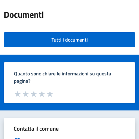
Documenti
Tutti i documenti
Quanto sono chiare le informazioni su questa
pagina?
Valuta da 1 a 5 stelle la pagina
Valuta 1 stelle su 5
Valuta 2 stelle su 5
Valuta 3 stelle su 5
Valuta 4 stelle su 5
Valuta 5 stelle su 5
Contatta il comune