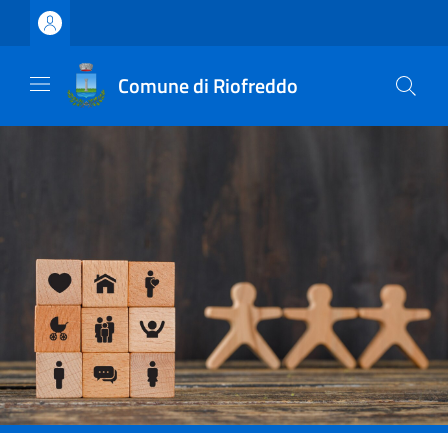
Vai ai contenuti
Vai al footer
Comune di Riofreddo