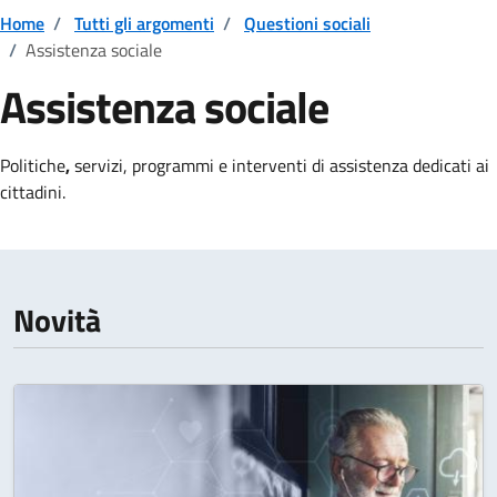
Home
/
Tutti gli argomenti
/
Questioni sociali
/
Assistenza sociale
Assistenza sociale
Dettagli della notizia
Politiche
,
servizi, programmi e interventi di assistenza dedicati ai
cittadini.
Novità