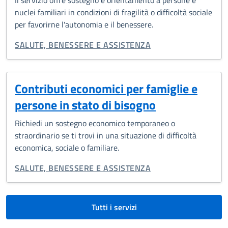
Il servizio offre sostegno e orientamento a persone e
nuclei familiari in condizioni di fragilità o difficoltà sociale
per favorirne l'autonomia e il benessere.
CATEGORIA CORRELATA:
SALUTE, BENESSERE E ASSISTENZA
Contributi economici per famiglie e
persone in stato di bisogno
Richiedi un sostegno economico temporaneo o
straordinario se ti trovi in una situazione di difficoltà
economica, sociale o familiare.
CATEGORIA CORRELATA:
SALUTE, BENESSERE E ASSISTENZA
Tutti i servizi