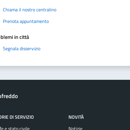
Chiama il nostro centralino
Prenota appuntamento
blemi in città
Segnala disservizio
ofreddo
RIE DI SERVIZIO
NOVITÀ
e e stato civile
Notizie