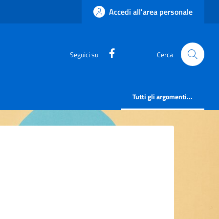
Accedi all'area personale
https://www.facebook.com/
Seguici su
Cerca
Tutti gli argomenti...