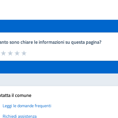
nto sono chiare le informazioni su questa pagina?
a da 1 a 5 stelle la pagina
uta 1 stelle su 5
Valuta 2 stelle su 5
Valuta 3 stelle su 5
Valuta 4 stelle su 5
Valuta 5 stelle su 5
tatta il comune
Leggi le domande frequenti
Richiedi assistenza