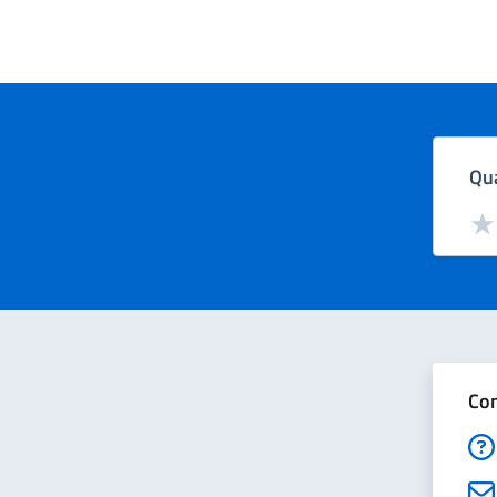
Qua
Valut
Val
Con