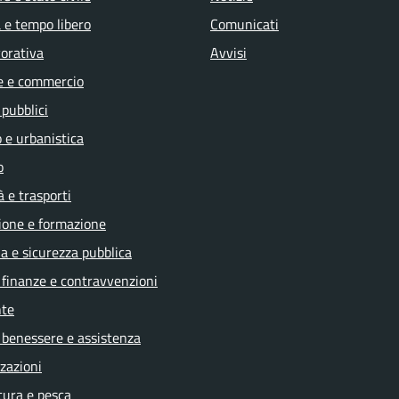
 e tempo libero
Comunicati
vorativa
Avvisi
e e commercio
 pubblici
 e urbanistica
o
à e trasporti
ione e formazione
ia e sicurezza pubblica
, finanze e contravvenzioni
te
 benessere e assistenza
zazioni
tura e pesca