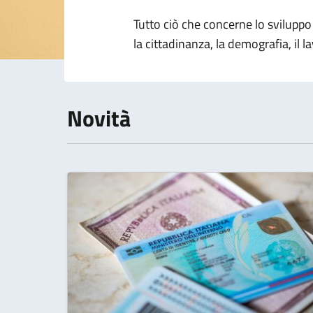
Dettagli della 
Tutto ciò che concerne lo sviluppo 
la cittadinanza, la demografia, il l
Novità