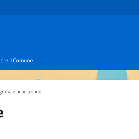
vere il Comune
rafia e popolazione
e