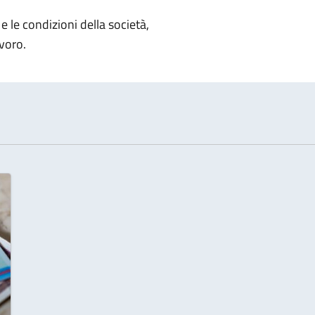
notizia
e le condizioni della società,
avoro.