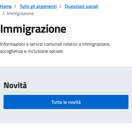
Home
/
Tutti gli argomenti
/
Questioni sociali
/
Immigrazione
Immigrazione
Dettagli della notizia
Informazioni e servizi comunali relativi a i
mmigrazione,
accoglienza e inclusione sociale.
Novità
Tutte le novità