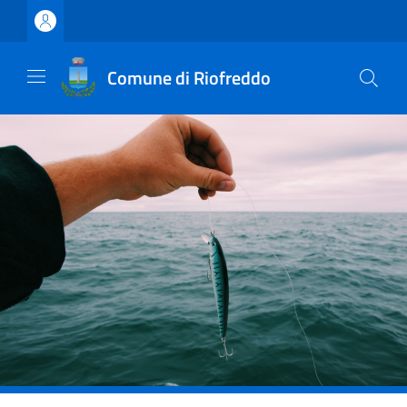
Vai ai contenuti
Vai al footer
Comune di Riofreddo