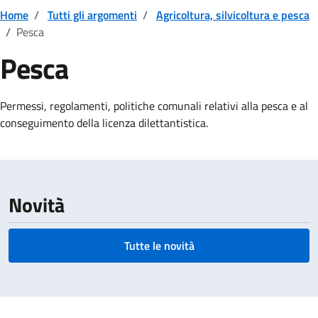
Home
/
Tutti gli argomenti
/
Agricoltura, silvicoltura e pesca
/
Pesca
Pesca
Dettagli della notizia
Permessi, regolamenti, politiche comunali relativi alla pesca e al
conseguimento della licenza dilettantistica.
Novità
Tutte le novità