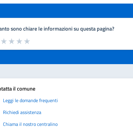
nto sono chiare le informazioni su questa pagina?
a da 1 a 5 stelle la pagina
uta 1 stelle su 5
Valuta 2 stelle su 5
Valuta 3 stelle su 5
Valuta 4 stelle su 5
Valuta 5 stelle su 5
tatta il comune
Leggi le domande frequenti
Richiedi assistenza
Chiama il nostro centralino