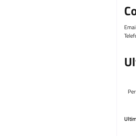
Co
Email
Telef
Ul
Per
Ulti