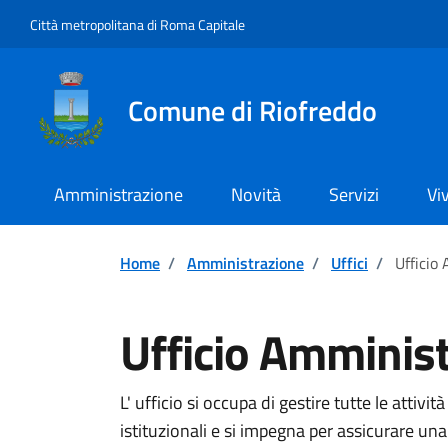
Vai ai contenuti
Vai al footer
Città metropolitana di Roma Capitale
Comune di Riofreddo
Amministrazione
Novità
Servizi
Vi
Home
/
Amministrazione
/
Uffici
/
Ufficio
Ufficio Amminist
L' ufficio si occupa di gestire tutte le attiv
istituzionali e si impegna per assicurare una 