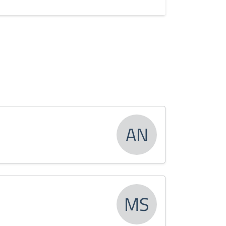
AN
MS