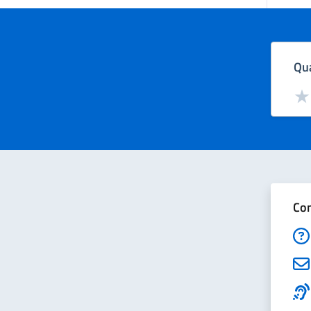
Qua
Valut
Val
Con