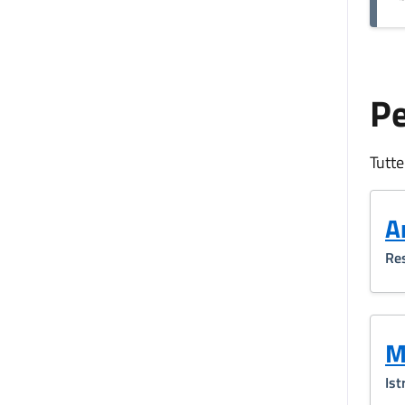
P
Tutte
A
Res
M
Ist