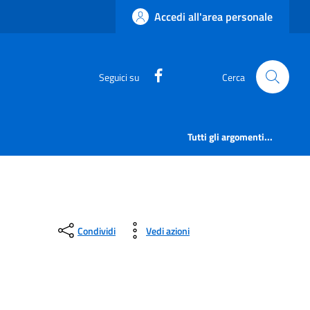
Accedi all'area personale
https://www.facebook.com/
Seguici su
Cerca
Tutti gli argomenti...
Condividi
Vedi azioni