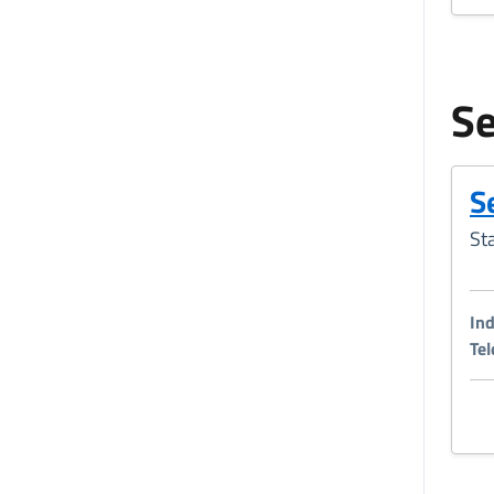
Se
S
St
Ind
Tel