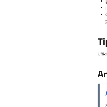
Ti
Uffic
Ar