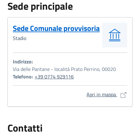
Sede principale
Sede Comunale provvisoria
Stadio
Indirizzo:
Via delle Pantane - località Prato Perrino, 00020
Telefono:
+39 0774 929116
Sede Comun
Apri in mappa
Contatti