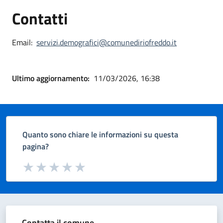
Contatti
Email:
servizi.demografici@comunediriofreddo.it
Ultimo aggiornamento:
11/03/2026, 16:38
Quanto sono chiare le informazioni su questa
pagina?
Valuta da 1 a 5 stelle la pagina
Valuta 1 stelle su 5
Valuta 2 stelle su 5
Valuta 3 stelle su 5
Valuta 4 stelle su 5
Valuta 5 stelle su 5
Contatta il comune