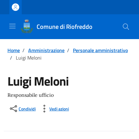
Vai ai contenuti
Vai al footer
Comune di Riofreddo
Home
/
Amministrazione
/
Personale amministrativo
/
Luigi Meloni
Luigi Meloni
Responsabile ufficio
Condividi
Vedi azioni