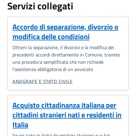
Servizi collegati
Accordo di separazione, divorzio o
modifica delle condizioni
Ottieni la separazione, il divorzio o la modifica dei
precedenti accordi direttamente in Comune, tramite
una procedura semplificata che non richiede
l'assistenza obbligatoria di un avvocato.
CATEGORIA CORRELATA:
ANAGRAFE E STATO CIVILE
Acquisto cittadinanza italiana per
cittadini stranieri nati e residenti in
Italia
Se sei nato in Italia da genitori stranieri e vi hai