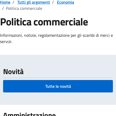
Home
/
Tutti gli argomenti
/
Economia
/
Politica commerciale
Politica commerciale
Dettagli della notizia
Informazioni, notizie, regolamentazione per gli scambi di merci e
servizi.
Novità
Tutte le novità
Amministrazione