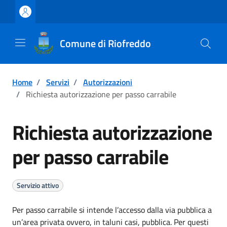
Vai ai contenuti
Vai al footer
Comune di Riofreddo
Home
/
Servizi
/
Autorizzazioni
/
Richiesta autorizzazione per passo carrabile
Richiesta autorizzazione
per passo carrabile
Servizio attivo
Per passo carrabile si intende l’accesso dalla via pubblica a
un’area privata ovvero, in taluni casi, pubblica. Per questi