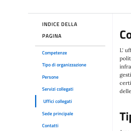
INDICE DELLA
C
PAGINA
L' u
Competenze
poli
Tipo di organizzazione
infr
gest
Persone
cert
Servizi collegati
delle
Uffici collegati
Ti
Sede principale
Contatti