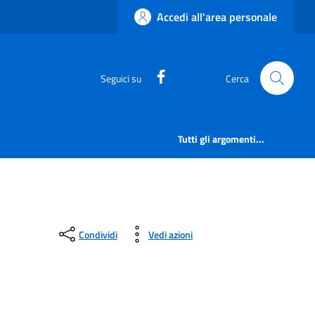
Accedi all'area personale
https://www.facebook.com/
Seguici su
Cerca
Tutti gli argomenti...
Condividi
Vedi azioni