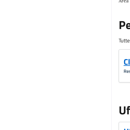
Area
P
Tutte
C
Res
Uf