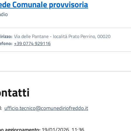
ede Comunale provvisoria
adio
irizzo:
Via delle Pantane - località Prato Perrino, 00020
efono:
+39 0774 929116
ntatti
:
ufficio.tecnico@comunediriofreddo.it
mo aggiornamento:
19/01/2026, 11:36