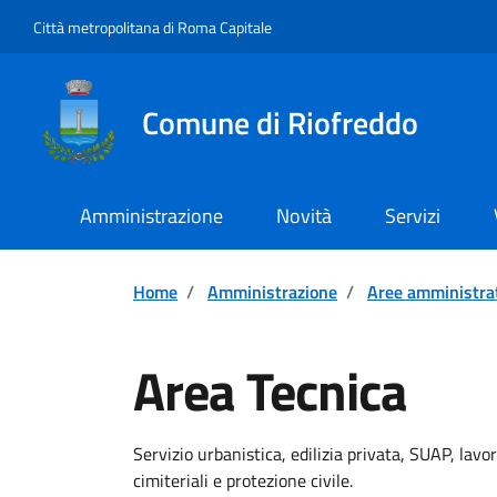
Vai ai contenuti
Vai al footer
Città metropolitana di Roma Capitale
Comune di Riofreddo
Amministrazione
Novità
Servizi
Home
/
Amministrazione
/
Aree amministra
Area Tecnica
Servizio urbanistica, edilizia privata, SUAP, lavo
cimiteriali e protezione civile.