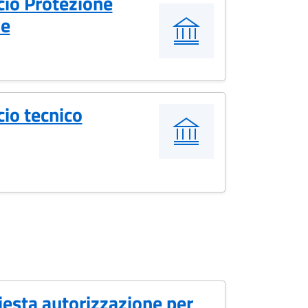
cio Protezione
le
cio tecnico
iesta autorizzazione per