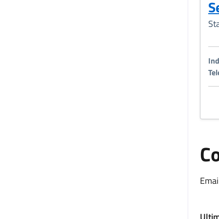
S
St
Ind
Tel
Co
Email
Ulti