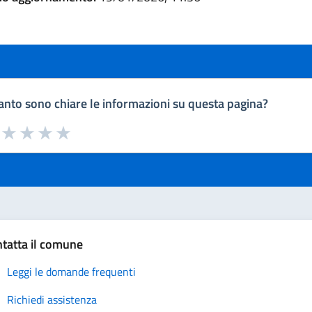
nto sono chiare le informazioni su questa pagina?
a da 1 a 5 stelle la pagina
uta 1 stelle su 5
Valuta 2 stelle su 5
Valuta 3 stelle su 5
Valuta 4 stelle su 5
Valuta 5 stelle su 5
tatta il comune
Leggi le domande frequenti
Richiedi assistenza