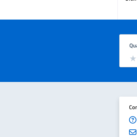
Qua
Valut
Val
Con