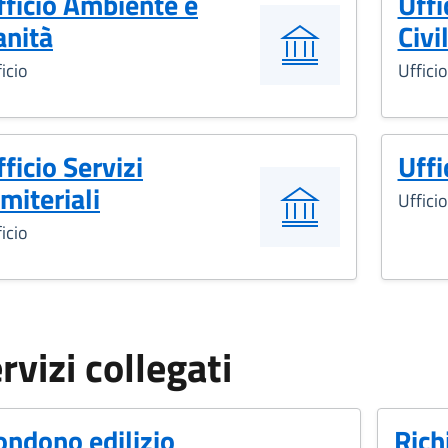
fficio Ambiente e
Uffi
anità
Civi
icio
Ufficio
ficio Servizi
Uffi
imiteriali
Ufficio
icio
rvizi collegati
ondono edilizio
Rich