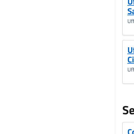
U
S
Uff
Uf
C
Uff
Se
C