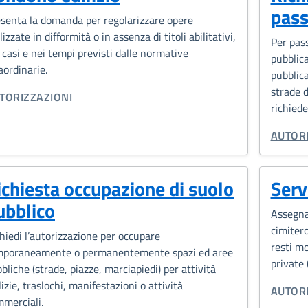
pass
senta la domanda per regolarizzare opere
lizzate in difformità o in assenza di titoli abilitativi,
Per pass
 casi e nei tempi previsti dalle normative
pubblica
aordinarie.
pubblica
strade d
TEGORIA CORRELATA:
TORIZZAZIONI
richiede
CATEGO
AUTORI
ichiesta occupazione di suolo
Servi
ubblico
Assegnaz
cimiter
hiedi l’autorizzazione per occupare
resti mo
mporaneamente o permanentemente spazi ed aree
private 
bliche (strade, piazze, marciapiedi) per attività
lizie, traslochi, manifestazioni o attività
CATEGO
AUTORI
merciali.